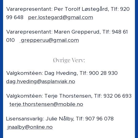
Vararepresentant: Per Torolf Løstegård, Tlf: 920
99 648
per.lostegard@gmail.com
Vararepresentant: Maren Grepperud, Tlf: 948 61
010
grepperuu@gmail.com
Øvrige Verv:
Valgkomitéen: Dag Hveding, Tlf: 900 28 930
dag.hveding@asplanviak.no
Valgkomitéen: Terje Thorstensen, Tlf: 932 06 693
terje.thorstensen@mobile.no
Lisensansvarlig: Julie Nålby, Tlf: 907 96 078
jnaalby@online.no